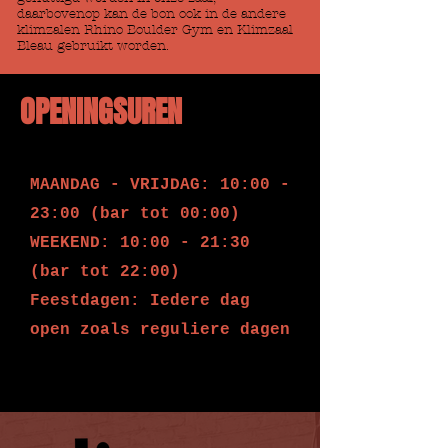
daarbovenop kan de bon ook in de andere
klimzalen Rhino Boulder Gym en Klimzaal
Bleau gebruikt worden.
OPENINGSUREN
MAANDAG - VRIJDAG: 10:00 -
23:00 (bar tot 00:00)
WEEKEND: 10:00 - 21:30
(bar tot 22:00)
Feestdagen: Iedere dag
open zoals reguliere dagen