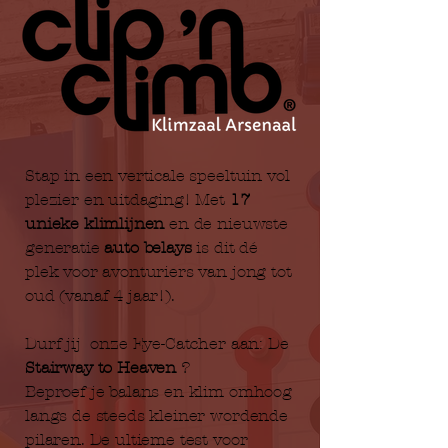
Stap in een verticale speeltuin vol
plezier en uitdaging! Met
17
unieke klimlijnen
en de nieuwste
generatie
auto belays
is dit dé
plek voor avonturiers van jong tot
oud (vanaf 4 jaar!).
Durf jij onze Eye-Catcher aan: De
Stairway to Heaven
?
Beproef je balans en klim omhoog
langs de steeds kleiner wordende
pilaren. De ultieme test voor