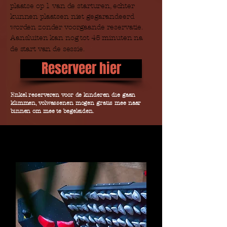
plaatse op 1 van de starturen, echter
kunnen plaatsen niet gegarandeerd
worden zonder voorgaande reservatie.
Aansluiten kan nog tot 45 minuten na
de start van de sessie.
Reserveer hier
Enkel reserveren voor de kinderen die gaan
klimmen, volwassenen mogen gratis mee naar
binnen om mee te begeleiden.