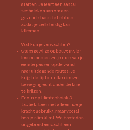
starten! Je leert een aantal
technieken aan om een
gezonde basis te hebben
zodat je zelfstandig kan
klimmen.
Wat kun je verwachten?​
Stapsgewijze opbouw: In vier
lessen nemen we je mee van je
eerste passen op de wand
naar uitdagende routes. Je
krijgt de tijd om elke nieuwe
beweging echt onder de knie
te krijgen.
Focus op klimtechniek &
tactiek: Leer niet alleen hoe je
kracht gebruikt, maar vooral
hoe je slim klimt. We besteden
uitgebreid aandacht aan