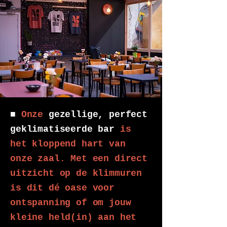
■
Onze
gezellige, perfect
geklimatiseerde bar
is
het kloppend hart van
onze zaal. Met een direct
uitzicht op de klimmuren
is dit dé oase voor
ontspanning of om jouw
kleine held(in) aan het