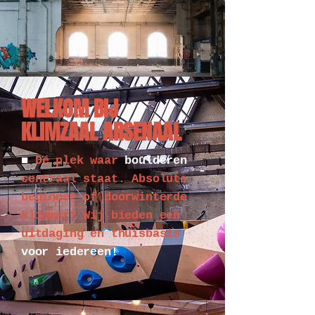
WELKOM BIJ
KLIMZAAL ARSENAAL
■
Dé plek waar
boulderen
centraal staat. Absolute
beginner of doorwinterde
klimmer? Wij bieden een
uitdaging en thuisbasis
voor iedereen!