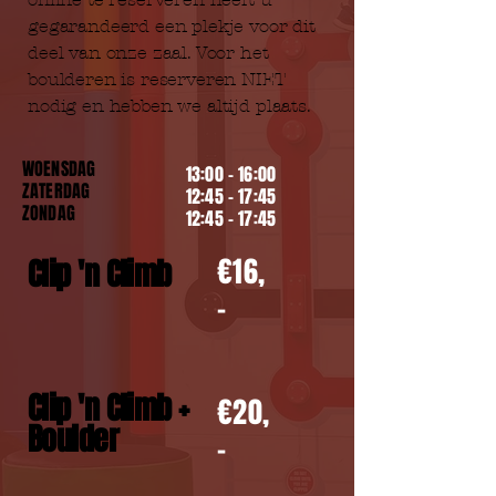
gegarandeerd een plekje voor dit
deel van onze zaal. Voor het
boulderen is reserveren NIET
nodig en hebben we altijd plaats.
WOENSDAG
13:00 - 16:00
ZATERDAG
12:45 - 17:45
ZONDAG
12:45 - 17:45
€16,
Clip 'n Climb
-
Clip 'n Climb +
€20,
Boulder
-