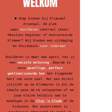
WELKOM
■ Stap binnen bij Klimzaal
Arsenaal, dé plek
waar
boulderen
centraal staat!
Absolute beginner of doorwinterde
klimmer? Wij bieden een uitdaging
en thuisbasis
voor iedereen
.
Boulderen is meer dan sport, het is
een
sociale beleving
. Daarom is
onze
gezellige, perfect
geklimatiseerde bar
het kloppende
hart van onze zaal. Met een direct
uitzicht op de klimmuren is dit de
ideale oase om te ontspannen of om
jouw kleine held(in) aan te
moedigen in de
Clip 'n Climb
of de
kidszone. Ons assortiment is