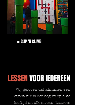
■ CLIP 'N CLIMB
16 routes,
7m
LESSEN
VOOR IEDEREEN
Wij geloven dat klimmen een
avontuur is dat begint op elke
leeftijd en elk niveau. Daarom