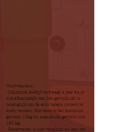
Voorwaarden:
- Minimum leeftijd bedraagt 4 jaar en is
ook afhankelijk van het gewicht, dit is
belangrijk om de auto belays correct te
doen werken. Hierdoor is het mininum
gewicht 10kg en maximum gewicht ook
150 kg.
- Reserveren is niet verplicht en kan ter