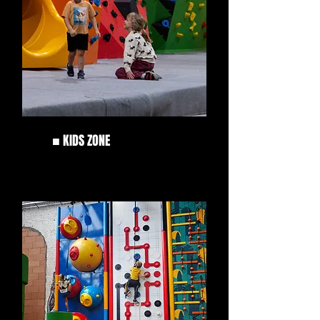
■
KIDS ZONE
235m²