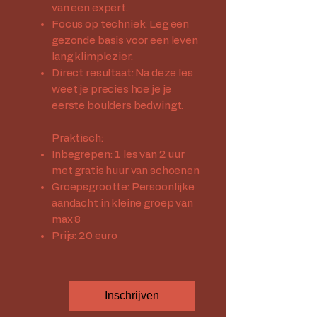
van een expert.
Focus op techniek: Leg een
gezonde basis voor een leven
lang klimplezier.
Direct resultaat: Na deze les
weet je precies hoe je je
eerste boulders bedwingt.
Praktisch:
Inbegrepen: 1 les van 2 uur
met gratis huur van schoenen
Groepsgrootte: Persoonlijke
aandacht in kleine groep van
max 8
Prijs: 20 euro​
Inschrijven