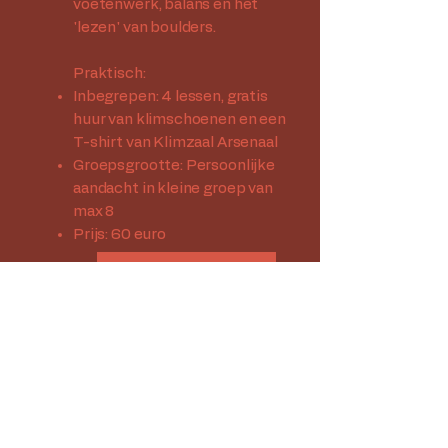
voetenwerk, balans en het
'lezen' van boulders.
Praktisch:
Inbegrepen: 4 lessen, gratis
huur van klimschoenen en een
T-shirt van Klimzaal Arsenaal
Groepsgrootte: Persoonlijke
aandacht in kleine groep van
max 8
Prijs: 60 euro
Inschrijven