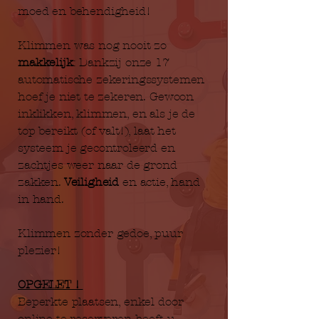
moed en behendigheid!
Klimmen was nog nooit zo
makkelijk
: Dankzij onze 17
automatische zekeringssystemen
hoef je niet te zekeren. Gewoon
inklikken, klimmen, en als je de
top bereikt (of valt!), laat het
systeem je gecontroleerd en
zachtjes weer naar de grond
zakken.
Veiligheid
en actie, hand
in hand.
Klimmen zonder gedoe, puur
plezier!
OPGELET !
Beperkte plaatsen, enkel door
online te reserveren heeft u